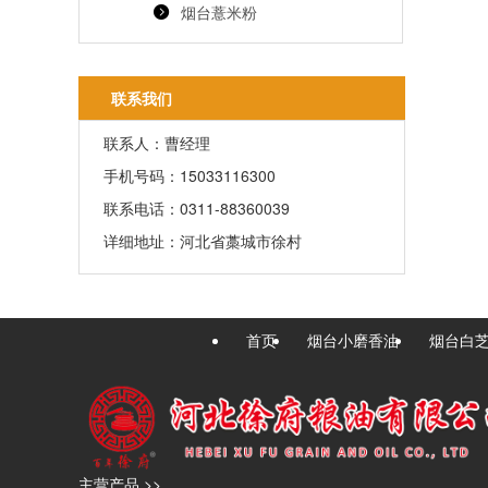
烟台薏米粉
联系我们
联系人：曹经理
手机号码：15033116300
联系电话：0311-88360039
详细地址：河北省藁城市徐村
首页
烟台小磨香油
烟台白
主营产品 >>