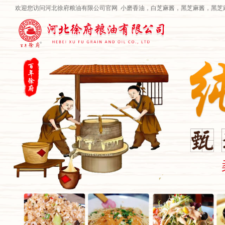
欢迎您访问河北徐府粮油有限公司官网 小磨香油，白芝麻酱，黑芝麻酱，黑芝